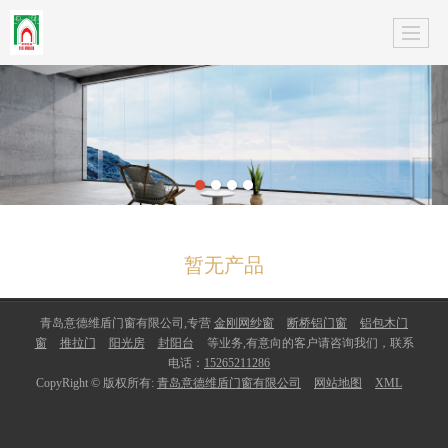
暂无产品
青岛意德维盾门窗有限公司,专营
金刚网纱窗
断桥铝门窗
铝包木门
窗
推拉门
阳光房
封阳台
等业务,有意向的客户请咨询我们，联系
电话：
15265211286
CopyRight © 版权所有:
青岛意德维盾门窗有限公司
网站地图
XML