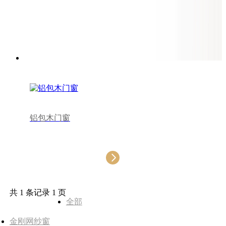
铝包木门窗
共 1 条记录 1 页
全部
金刚网纱窗